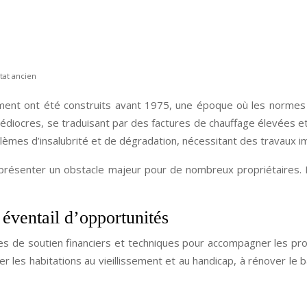
tat ancien
nt ont été construits avant 1975, une époque où les normes d’i
ocres, se traduisant par des factures de chauffage élevées et u
blèmes d’insalubrité et de dégradation, nécessitant des travaux i
représenter un obstacle majeur pour de nombreux propriétaires.
éventail d’opportunités
e soutien financiers et techniques pour accompagner les propr
es habitations au vieillissement et au handicap, à rénover le bât