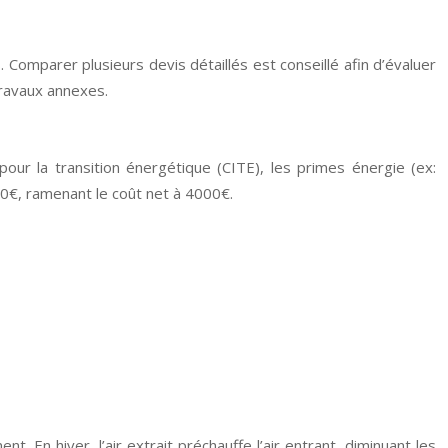
. Comparer plusieurs devis détaillés est conseillé afin d’évaluer
travaux annexes.
pour la transition énergétique (CITE), les primes énergie (ex:
0€, ramenant le coût net à 4000€.
 En hiver, l’air extrait préchauffe l’air entrant, diminuant les