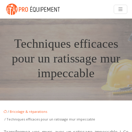
Techniques efficaces
pour un ratissage mur
impeccable
/
Bricolage & réparations
/ Techniques efficaces pour un ratissage mur impeccable
Transformez vos murs avec un ratissage impeccable ! Ce