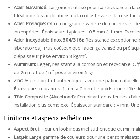
Acier Galvanisé:
Largement utilisé pour sa résistance à la 
Idéal pour les applications où la robustesse et la résist
Acier Prélaqué:
Offre une grande variété de couleurs et de f
intempéries. Épaisseurs typiques : 0.5 mm à 1 mm. Excell
Acier Inoxydable (Inox 304/316):
Résistance exceptionnelle
laboratoires). Plus coûteux que l’acier galvanisé ou préla
d’épaisseur pèse environ 8 kg/m².
Aluminium:
Léger, résistant à la corrosion et recyclable. 
de 2mm et de 1m² pèse environ 5 kg.
Zinc:
Aspect brut et authentique, avec une patine naturelle 
Épaisseurs courantes: 1 mm à 2 mm. Le poids d’une tôle d
Tôle Composite (Alucobond):
Combinant deux feuilles d’alu
installation plus complexe. Épaisseur standard : 4 mm. Une
Finitions et aspects esthétiques
Aspect Brut:
Pour un look industriel authentique et minimali
Laqué:
Large gamme de couleurs pour une personnalisation