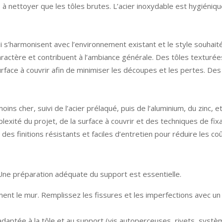
 à nettoyer que les tôles brutes. L’acier inoxydable est hygiénique
ui s’harmonisent avec l’environnement existant et le style souhaité
aractère et contribuent à l’ambiance générale. Des tôles texturée
urface à couvrir afin de minimiser les découpes et les pertes. D
ins cher, suivi de l’acier prélaqué, puis de l’aluminium, du zinc, 
lexité du projet, de la surface à couvrir et des techniques de fi
des finitions résistants et faciles d’entretien pour réduire les co
. Une préparation adéquate du support est essentielle.
nt le mur. Remplissez les fissures et les imperfections avec un
daptée à la tôle et au support (vis autoperceuses, rivets, systèm