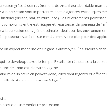
corrosion grâce à son revêtement de zinc. Il est abordable mais 
ance à la corrosion sont importantes sans exigences esthétiques é
initions (brillant, mat, texturé, etc.). Les revêtements polyester
ent compromis entre esthétique et résistance. Un panneau de 1m²
 à la corrosion et hygiène optimale. Idéal pour les environnemen
qué. Épaisseurs variées : 0.8 mm à 2 mm, voire plus pour des appl
Offre un aspect moderne et élégant. Coût moyen. Épaisseurs variab
qui se développe avec le temps. Excellente résistance à la corrosio
e zinc de 1mm est d’environ 7kg/m²
minium et un cœur en polyéthylène, elles sont légères et offrent 
 feuille de 4 mm pèse environ 6 kg/m².
ste.
 accrue et une meilleure protection.