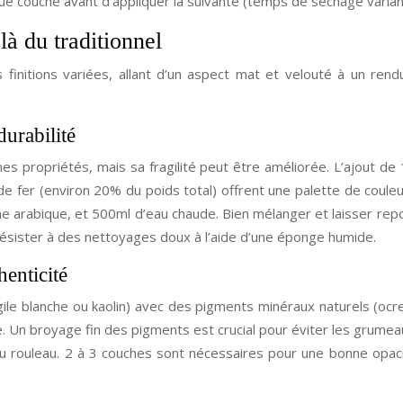
 couche avant d’appliquer la suivante (temps de séchage variant 
à du traditionnel
finitions variées, allant d’un aspect mat et velouté à un rendu
durabilité
onnes propriétés, mais sa fragilité peut être améliorée. L’ajout d
de fer (environ 20% du poids total) offrent une palette de coul
arabique, et 500ml d’eau chaude. Bien mélanger et laisser repose
résister à des nettoyages doux à l’aide d’une éponge humide.
henticité
gile blanche ou kaolin) avec des pigments minéraux naturels (ocr
. Un broyage fin des pigments est crucial pour éviter les grumea
u au rouleau. 2 à 3 couches sont nécessaires pour une bonne op