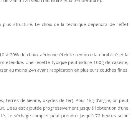
de 24h à 72h selon l’humidité et la température).
 plus structuré. Le choix de la technique dépendra de l’effet
e 10 à 20% de chaux aérienne éteinte renforce la durabilité et la
eurs étendue. Une recette typique peut inclure 100g de caséine,
r au moins 24h avant l’application en plusieurs couches fines.
es, terres de Sienne, oxydes de fer). Pour 1kg d’argile, on peut
ux. L’eau est ajoutée progressivement jusqu’à l’obtention d’une
acité. Le séchage complet peut prendre jusqu’à 72 heures selon